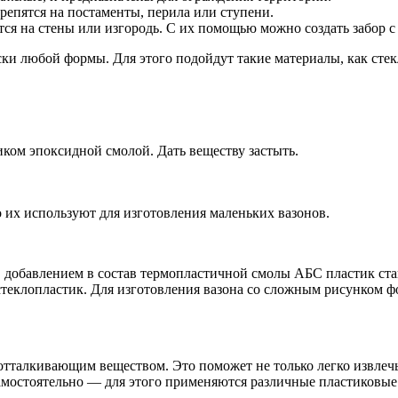
репятся на постаменты, перила или ступени.
ся на стены или изгородь. С их помощью можно создать забор 
ески любой формы. Для этого подойдут такие материалы, как ст
ком эпоксидной смолой. Дать веществу застыть.
их используют для изготовления маленьких вазонов.
. С добавлением в состав термопластичной смолы АБС пластик с
стеклопластик. Для изготовления вазона со сложным рисунком ф
оотталкивающим веществом. Это поможет не только легко извлеч
амостоятельно — для этого применяются различные пластиковые