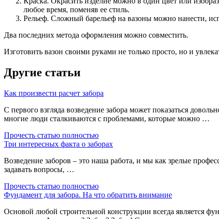
Краска. Окрасить изделие можно в один цвет или изобра
любое время, поменяв ее стиль.
Рельеф. Сложный барельеф на вазоны можно нанести, исп
Два последних метода оформления можно совместить.
Изготовить вазон своими руками не только просто, но и увлек
Другие статьи
Как произвести расчет забора
С первого взгляда возведение забора может показаться доволь
многие люди сталкиваются с проблемами, которые можно …
Прочесть статью полностью
Три интересных факта о заборах
Возведение заборов – это наша работа, и мы как зрелые профес
задавать вопросы, …
Прочесть статью полностью
Фундамент для забора. На что обратить внимание
Основой любой строительной конструкции всегда является фу