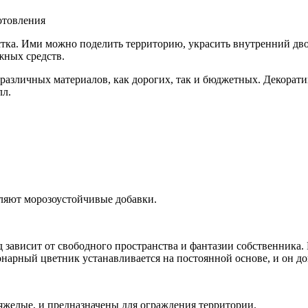
отовления
ка. Ими можно поделить территорию, украсить внутренний двор
жных средств.
различных материалов, как дорогих, так и бюджетных. Декорати
лл.
вляют морозоустойчивые добавки.
ависит от свободного пространства и фантазии собственника. Н
нарный цветник устанавливается на постоянной основе, и он д
желые, и предназначены для ограждения территории.