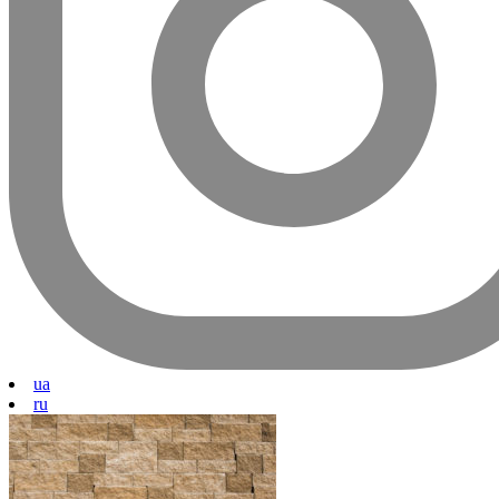
ua
ru
© BERNSTONE.COM.UA, 2025