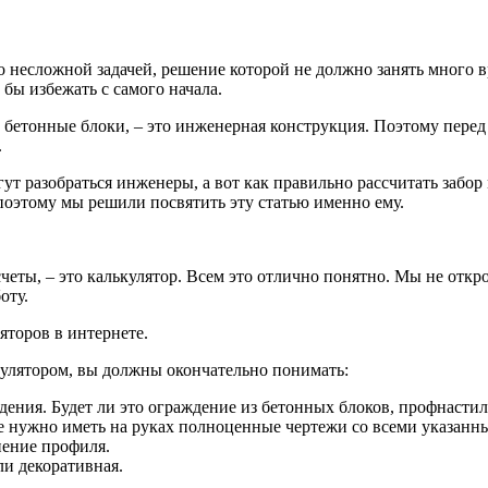
но несложной задачей, решение которой не должно занять много 
бы избежать с самого начала.
 бетонные блоки, – это инженерная конструкция. Поэтому перед 
.
гут разобраться инженеры, а вот как правильно рассчитать забор
поэтому мы решили посвятить эту статью именно ему.
ты, – это калькулятор. Всем это отлично понятно. Мы не открое
оту.
яторов в интернете.
ькулятором, вы должны окончательно понимать:
ения. Будет ли это ограждение из бетонных блоков, профнастила,
ле нужно иметь на руках полноценные чертежи со всеми указан
нение профиля.
ли декоративная.