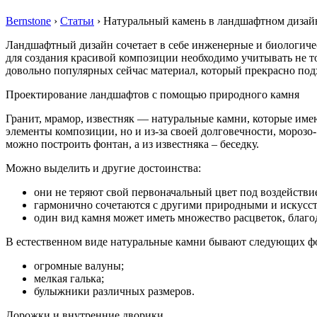
Bernstone
›
Статьи
›
Натуральный камень в ландшафтном дизай
Ландшафтный дизайн сочетает в себе инженерные и биологичес
для создания красивой композиции необходимо учитывать не 
довольно популярных сейчас материал, который прекрасно по
Проектирование ландшафтов с помощью природного камня
Гранит, мрамор, известняк — натуральные камни, которые имею
элементы композиции, но и из-за своей долговечности, морозо
можно построить фонтан, а из известняка – беседку.
Можно выделить и другие достоинства:
они не теряют свой первоначальный цвет под воздействи
гармонично сочетаются с другими природными и искусс
один вид камня может иметь множество расцветок, благо
В естественном виде натуральные камни бывают следующих ф
огромные валуны;
мелкая галька;
булыжники различных размеров.
Дорожки и внутренние дворики