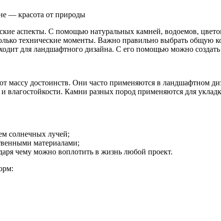
не — красота от природы
кие аспекты. С помощью натуральных камней, водоемов, цветов
только технические моменты. Важно правильно выбрать общую 
дходит для ландшафтного дизайна. С его помощью можно создат
т массу достоинств. Они часто применяются в ландшафтном дизай
- и влагостойкости. Камни разных пород применяются для уклад
ем солнечных лучей;
твенными материалами;
даря чему можно воплотить в жизнь любой проект.
орм: