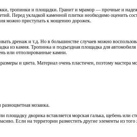
ожки, тропинки и площадки. Гранит и мрамор — прочные и над
олетий. Перед укладкой каменной плитки необходимо оценить со
ания можно приступать к мощению дорожек.
ивать дренаж и т.д. Но в большинстве случаев можно воспользо
щадка из камня. Тропинка и подъездная площадка для автомобил
ень или отполированные камни.
 размеры и цвета. Материал очень пластичен, поэтому мастера м
и разноцветная мозаика.
 площадку дворика вставляется морская галька, щебень или сте
сиво. Если на территории разместить другие элементы из того 