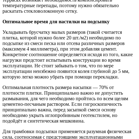
температурные перепады, поэтому нужно обязательно
раскатать стекловолоконную сетку.
Оптимальное время для настилки на подсыпку
Укладывать брусчатку малых размеров (такой считается
плитка, которой нужно более 20 шт./м2) необходимо по
подсыпке из смеси песка или отсева различных размеров
(максимум 4 миллиметра), при этом добавляя цемент.
Конкретное соотношение определяется исходя из того, какие
нагрузки предстоит испытывать конструкции во время
эксплуатации. Не стоит забывать о том, что по мере
эксплуатации неизбежно появится колея глубиной до 5 мм,
которую легко можно убрать при помощи перекладки.
Оптимальная плотность размера насыпки — 70% от
плотности плитки. Принципиально важно не допустить
размывания, для чего необходимо пройтись по всем щелям
цементно-песчаным раствором. Если гигроскопичность
принципиально важна, перед засыпкой смеси основу
необходимо укрыть иглопробивным геотекстилем, но
подойдёт и синтетическая мешковина.
Для трамбовки подсыпки применяется разумная физическая
сила, соотносимая с предстоящими эксплуатационными