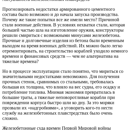
Прогнозировать недостатки армированного цементного
состава было возможно и до начала запуска производства.
Почему же такие попытки все же имели место? Причиной
стали военные действия. В условиях нехватки стали, которая
большей частью шла на изготовление оружия, конструкторы
решили смириться с возможными минусами железобетона.
Прочные и долговечные изделия из бетона были временным
выходом на время военных действий. Их можно было легко
отремонтировать, на строительство кораблей уходило немного
времени и финансовых средств — чем не альтернатива на
тяжелые времена?
Но в процессе эксплуатации стало понятно, что мириться со
значительными недостатками невозможно. Для получения
прочных стенок, сравнимых со стальными, требовалась
большая их толщина, что влияло на вес судна, его осадку и
потребление топлива. Мнимая экономия превратилась в
большие траты, а тяжелые неповоротливые корабли при
повреждении корпуса быстро шли ко дну. За это моряки
прозвали их «надгробиями», а уговорить кого-то нести
службу на железобетонных плавстредствах было очень
сложно.
Железобетонные суда времен Первой Мировой войны