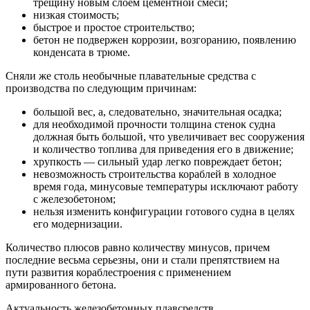
трещину новым слоем цементной смеси;
низкая стоимость;
быстрое и простое строительство;
бетон не подвержен коррозии, возгоранию, появлению
конденсата в трюме.
Сняли же столь необычные плавательные средства с
производства по следующим причинам:
большой вес, а, следовательно, значительная осадка;
для необходимой прочности толщина стенок судна
должная быть большой, что увеличивает вес сооружения
и количество топлива для приведения его в движение;
хрупкость — сильный удар легко повреждает бетон;
невозможность строительства кораблей в холодное
время года, минусовые температуры исключают работу
с железобетоном;
нельзя изменить конфигурации готового судна в целях
его модернизации.
Количество плюсов равно количеству минусов, причем
последние весьма серьезны, они и стали препятствием на
пути развития кораблестроения с применением
армированного бетона.
Актуальность железобетонных плавсредств