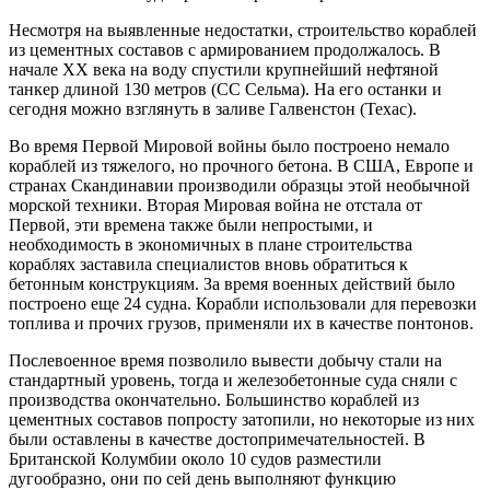
Несмотря на выявленные недостатки, строительство кораблей
из цементных составов с армированием продолжалось. В
начале XX века на воду спустили крупнейший нефтяной
танкер длиной 130 метров (СС Сельма). На его останки и
сегодня можно взглянуть в заливе Галвенстон (Техас).
Во время Первой Мировой войны было построено немало
кораблей из тяжелого, но прочного бетона. В США, Европе и
странах Скандинавии производили образцы этой необычной
морской техники. Вторая Мировая война не отстала от
Первой, эти времена также были непростыми, и
необходимость в экономичных в плане строительства
кораблях заставила специалистов вновь обратиться к
бетонным конструкциям. За время военных действий было
построено еще 24 судна. Корабли использовали для перевозки
топлива и прочих грузов, применяли их в качестве понтонов.
Послевоенное время позволило вывести добычу стали на
стандартный уровень, тогда и железобетонные суда сняли с
производства окончательно. Большинство кораблей из
цементных составов попросту затопили, но некоторые из них
были оставлены в качестве достопримечательностей. В
Британской Колумбии около 10 судов разместили
дугообразно, они по сей день выполняют функцию