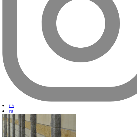
ua
ru
© BERNSTONE.COM.UA, 2025