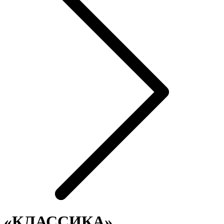
«‎КЛАССИКА»‎