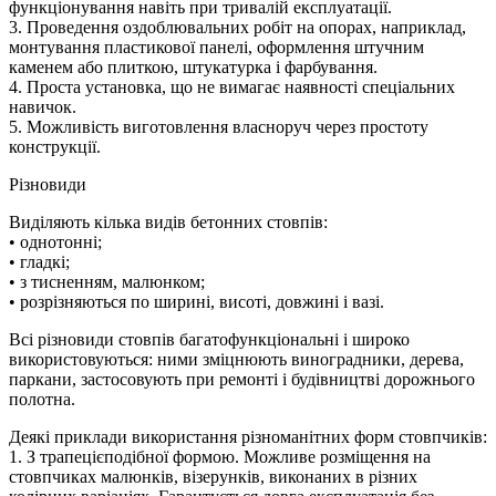
функціонування навіть при тривалій експлуатації.
3. Проведення оздоблювальних робіт на опорах, наприклад,
монтування пластикової панелі, оформлення штучним
каменем або плиткою, штукатурка і фарбування.
4. Проста установка, що не вимагає наявності спеціальних
навичок.
5. Можливість виготовлення власноруч через простоту
конструкції.
Різновиди
Виділяють кілька видів бетонних стовпів:
• однотонні;
• гладкі;
• з тисненням, малюнком;
• розрізняються по ширині, висоті, довжині і вазі.
Всі різновиди стовпів багатофункціональні і широко
використовуються: ними зміцнюють виноградники, дерева,
паркани, застосовують при ремонті і будівництві дорожнього
полотна.
Деякі приклади використання різноманітних форм стовпчиків:
1. З трапецієподібної формою. Можливе розміщення на
стовпчиках малюнків, візерунків, виконаних в різних