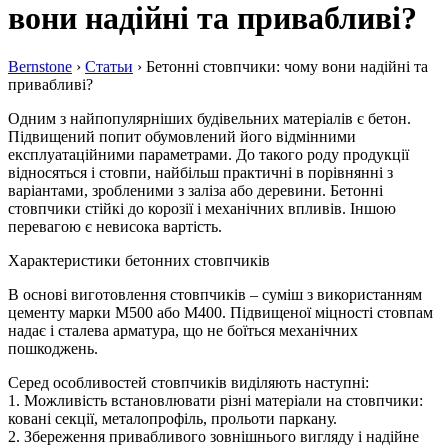
вони надійні та привабливі?
Bernstone
›
Статьи
›
Бетонні стовпчики: чому вони надійні та
привабливі?
Одним з найпопулярніших будівельних матеріалів є бетон.
Підвищений попит обумовлений його відмінними
експлуатаційними параметрами. До такого роду продукції
відносяться і стовпи, найбільш практичні в порівнянні з
варіантами, зробленими з заліза або деревини. Бетонні
стовпчики стійкі до корозії і механічних впливів. Іншою
перевагою є невисока вартість.
Характеристики бетонних стовпчиків
В основі виготовлення стовпчиків – суміш з використанням
цементу марки М500 або М400. Підвищеної міцності стовпам
надає і сталева арматура, що не боїться механічних
пошкоджень.
Серед особливостей стовпчиків виділяють наступні:
1. Можливість встановлювати різні матеріали на стовпчики:
ковані секції, металопрофіль, прольоти паркану.
2. Збереження привабливого зовнішнього вигляду і надійне