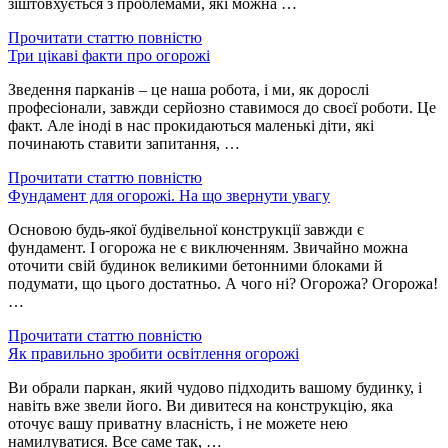
зіштовхується з проблемами, які можна …
Прочитати статтю повністю
Три цікаві факти про огорожі
Зведення парканів – це наша робота, і ми, як дорослі
професіонали, завжди серйозно ставимося до своєї роботи. Це
факт. Але іноді в нас прокидаються маленькі діти, які
починають ставити запитання, …
Прочитати статтю повністю
Фундамент для огорожі. На що звернути увагу
Основою будь-якої будівельної конструкції завжди є
фундамент. І огорожа не є виключенням. Звичайно можна
оточити свій будинок великими бетонними блоками й
подумати, що цього достатньо. А чого ні? Огорожа? Огорожа!
…
Прочитати статтю повністю
Як правильно зробити освітлення огорожі
Ви обрали паркан, який чудово підходить вашому будинку, і
навіть вже звели його. Ви дивитеся на конструкцію, яка
оточує вашу приватну власність, і не можете нею
намилуватися. Все саме так, …