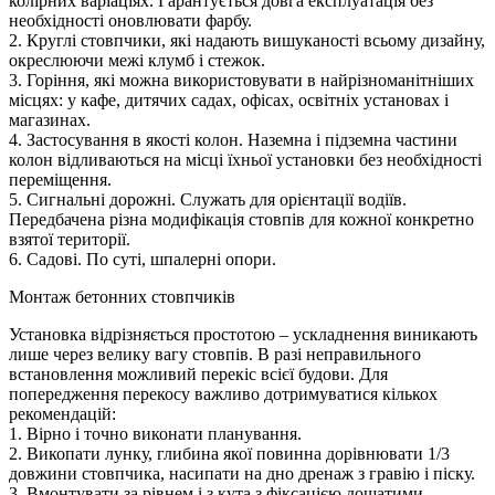
колірних варіаціях. Гарантується довга експлуатація без
необхідності оновлювати фарбу.
2. Круглі стовпчики, які надають вишуканості всьому дизайну,
окреслюючи межі клумб і стежок.
3. Горіння, які можна використовувати в найрізноманітніших
місцях: у кафе, дитячих садах, офісах, освітніх установах і
магазинах.
4. Застосування в якості колон. Наземна і підземна частини
колон відливаються на місці їхньої установки без необхідності
переміщення.
5. Сигнальні дорожні. Служать для орієнтації водіїв.
Передбачена різна модифікація стовпів для кожної конкретно
взятої території.
6. Садові. По суті, шпалерні опори.
Монтаж бетонних стовпчиків
Установка відрізняється простотою – ускладнення виникають
лише через велику вагу стовпів. В разі неправильного
встановлення можливий перекіс всієї будови. Для
попередження перекосу важливо дотримуватися кількох
рекомендацій:
1. Вірно і точно виконати планування.
2. Викопати лунку, глибина якої повинна дорівнювати 1/3
довжини стовпчика, насипати на дно дренаж з гравію і піску.
3. Вмонтувати за рівнем і з кута з фіксацією дощатими