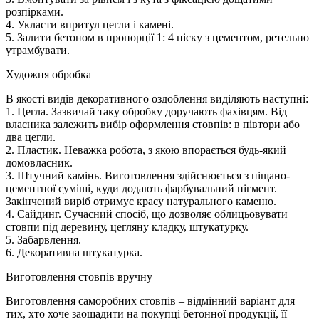
розпірками.
4. Укласти впритул цегли і камені.
5. Залити бетоном в пропорції 1: 4 піску з цементом, ретельно
утрамбувати.
Художня обробка
В якості видів декоративного оздоблення виділяють наступні:
1. Цегла. Зазвичай таку обробку доручають фахівцям. Від
власника залежить вибір оформлення стовпів: в півтори або
два цегли.
2. Пластик. Неважка робота, з якою впорається будь-який
домовласник.
3. Штучний камінь. Виготовлення здійснюється з піщано-
цементної суміші, куди додають фарбувальний пігмент.
Закінчений виріб отримує красу натурального каменю.
4. Сайдинг. Сучасний спосіб, що дозволяє облицьовувати
стовпи під деревину, цегляну кладку, штукатурку.
5. Забарвлення.
6. Декоративна штукатурка.
Виготовлення стовпів вручну
Виготовлення саморобних стовпів – відмінний варіант для
тих, хто хоче заощадити на покупці бетонної продукції, її