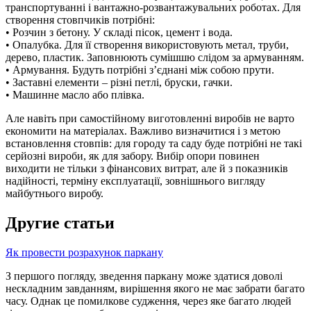
транспортуванні і вантажно-розвантажувальних роботах. Для
створення стовпчиків потрібні:
• Розчин з бетону. У складі пісок, цемент і вода.
• Опалубка. Для її створення використовують метал, труби,
дерево, пластик. Заповнюють сумішшю слідом за армуванням.
• Армування. Будуть потрібні з’єднані між собою прути.
• Заставні елементи – різні петлі, бруски, гачки.
• Машинне масло або плівка.
Але навіть при самостійному виготовленні виробів не варто
економити на матеріалах. Важливо визначитися і з метою
встановлення стовпів: для городу та саду буде потрібні не такі
серйозні вироби, як для забору. Вибір опори повинен
виходити не тільки з фінансових витрат, але й з показників
надійності, терміну експлуатації, зовнішнього вигляду
майбутнього виробу.
Другие статьи
Як провести розрахунок паркану
З першого погляду, зведення паркану може здатися доволі
нескладним завданням, вирішення якого не має забрати багато
часу. Однак це помилкове судження, через яке багато людей